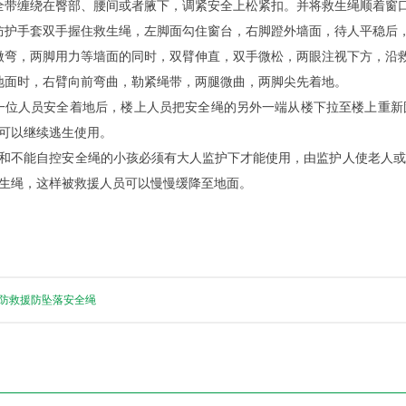
全带缠绕在臀部、腰间或者腋下，调紧安全上松紧扣。并将救生绳顺着窗
防护手套双手握住救生绳，左脚面勾住窗台，右脚蹬外墙面，待人平稳后
微弯，两脚用力等墙面的同时，双臂伸直，双手微松，两眼注视下方，沿
地面时，右臂向前弯曲，勒紧绳带，两腿微曲，两脚尖先着地。
一位人员安全着地后，楼上人员把安全绳的另外一端从楼下拉至楼上重新
可以继续逃生使用。
和不能自控安全绳的小孩必须有大人监护下才能使用，由监护人使老人或
生绳，这样被救援人员可以慢慢缓降至地面。
防救援防坠落安全绳