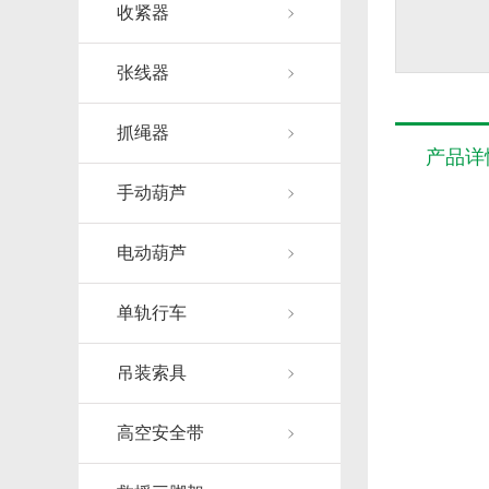
收紧器
张线器
抓绳器
产品详
手动葫芦
电动葫芦
单轨行车
吊装索具
高空安全带