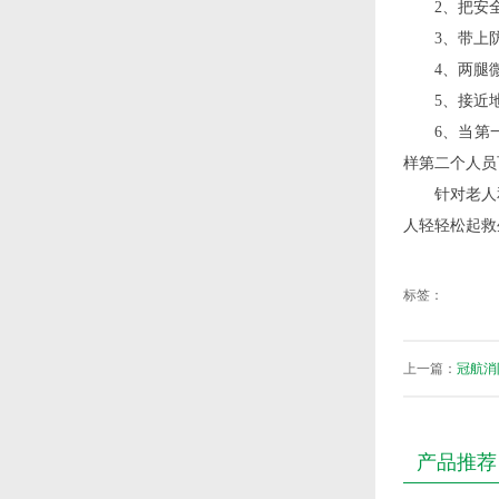
2、把安
3、带上
4、两腿
5、接近
6、当第
样第二个人员
针对老人
人轻轻松起救
标签：
上一篇：
冠航消
产品推荐