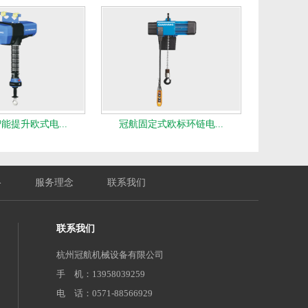
能提升欧式电...
冠航固定式欧标环链电...
络
服务理念
联系我们
联系我们
杭州冠航机械设备有限公司
手 机：13958039259
电 话：0571-88566929