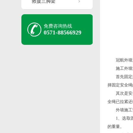
救援三脚架
免费咨询热线
0571-88566929
冠航外墙
施工外墙
首先固定
择固定安全绳
其次是安
全绳已拉紧还
外墙施工
1、选取
的重量。