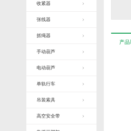
收紧器
张线器
抓绳器
产品
手动葫芦
电动葫芦
单轨行车
吊装索具
高空安全带