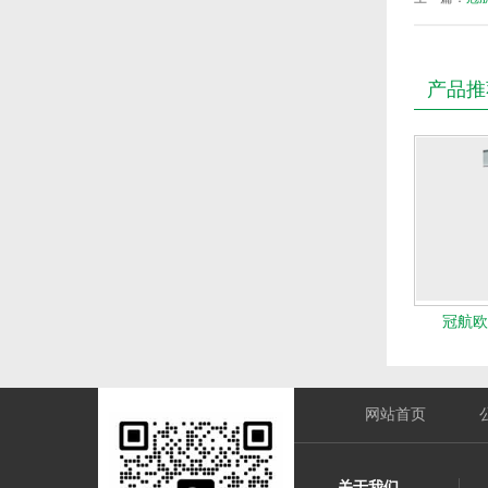
产品推
冠航欧
网站首页
关于我们