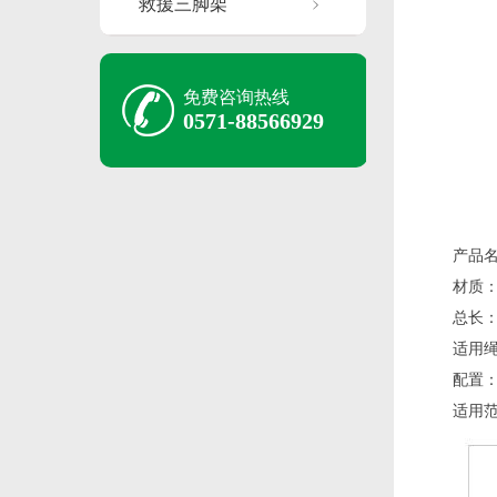
救援三脚架
免费咨询热线
0571-88566929
产品
材质
总长：
适用绳
配置：
适用范