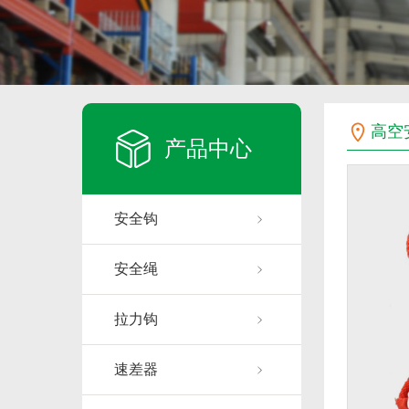
高空
产品中心
安全钩
安全绳
拉力钩
速差器